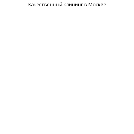
Качественный клининг в Москве
+7 499 406-05-67
info@klining-grupp.ru
метро Киевская
Москва, 1-ая Бородинская 3
Новости
Вакансии
Партнеры
Сертификаты
Отзывы