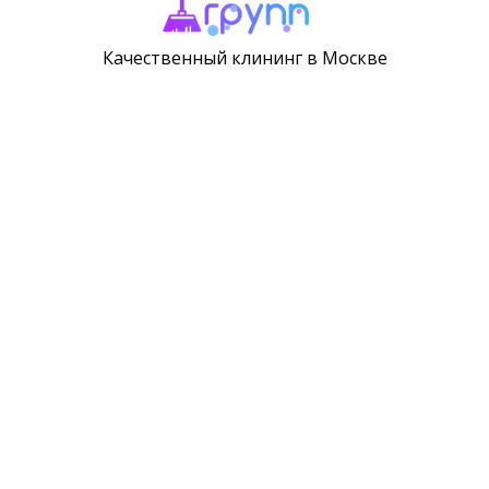
Качественный клининг в Москве
+7 499 406-05-67
info@klining-grupp.ru
метро Киевская
Москва, 1-ая Бородинская 3
Новости
Вакансии
Партнеры
Сертификаты
Отзывы